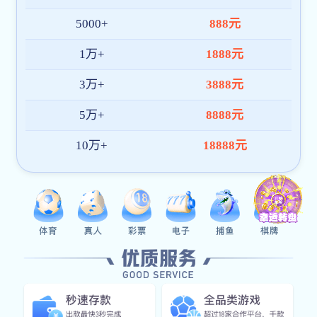
七、未成年人保护
我们不会面向 14 周岁以下用户提供注册服务。如发现未成年人
信息，我们将及时删除。如您是监护人可与我们联系处理。
八、隐私政策的更新
当本政策有重大调整时，我们将通过平台公告、推送等方式提前
告知。
九、联系我们
如有任何隐私相关的问题，请发送邮件至：support@lizbin.com