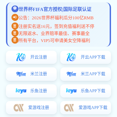
注册信息：如手机号、昵称、头像等基础资料
设备信息：操作系统、浏览器、分辨率、唯一标识等
行为记录：包括访问路径、停留时间、偏好设置等
位置信息：在获得授权后采集
三、信息使用目的
收集到的信息将用于：
为您提供定制化内容与互动体验
保障账号和数据安全
进行数据分析与服务优化
在授权基础上提供通知推送服务
四、第三方共享与信息披露
我们承诺不会随意出售用户信息，仅在以下情况下共享：
经您明确授权的合作服务