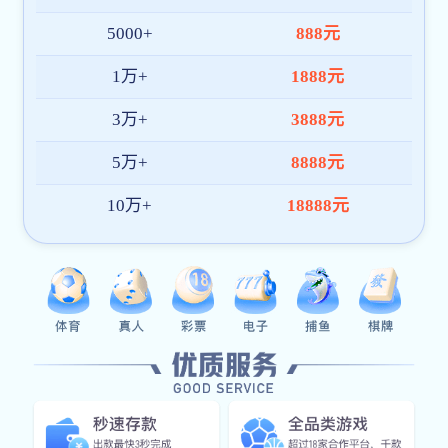
1、防守型中场保护后防
卡塞米罗首先强调了防守型中场在保护后防线方面的
重要性。在现代足球比赛中，球队面临各种复杂的进
攻方式，而防守型中场则是第一道屏障，他们负责截
断对方进攻球员与后卫之间的联系。有效的拦截和抢
断能够及时化解危机，让球队免受对手威胁。
此外，优秀的防守型中场还需要具备良好的阅读比赛
能力。他们不仅要准确判断对方的传球路线，还需判
断何时出脚干扰，这是确保后防安全的重要因素。随
着比赛节奏加快，这种能力显得尤为珍贵。
最终，在面对快速反击时，防守型中场可以通过迅速
回位来减缓敌方进攻速度，为球队争取恢复阵形的时