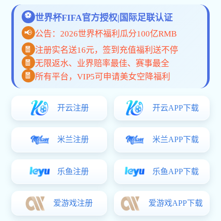
卡塞米罗谈防守型中场重要性并表
达对曼联的持续关注