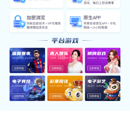
使个人能力再强，也难以获得最终胜利。
因此，将最佳教练奖改为最佳教练团队或组织，可以
更好地反映出这种集体努力所带来的成果，对增强运
动员之间的凝聚力有着积极意义。
2、教练与球队成员之间的协作
优质的教练不仅要具备卓越的技战术水平，还必须善
于调动每位队员的积极性。在这个过程中，教练与队
员之间建立良好的沟通机制至关重要。当每名队员都
感受到自己的价值时，他们会更加自信且乐于发挥自
己的优势，从而提升整个球队的实力。
此外，现代竞技体育越来越依赖数据分析和科学训练
方法。因此，教练需要与运动科学家、医学专家等专
业人员紧密合作，共同制定科学合理的训练计划。这