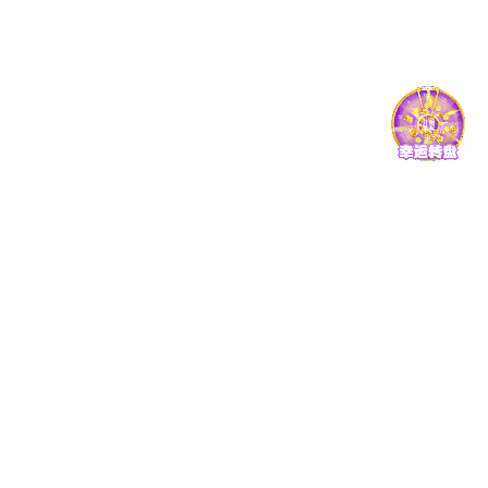
种跨学科、多层次的信息共享与协作，能够帮助球队
在激烈竞争中保持优势。
综上所述，强调团队合作不仅限于球场上的队员，还
包括了各类支持人员，为整个体系提供了全方位保
障。而这种综合性的参与正是实现高效运作并取得佳
绩的重要基础。
3、成功案例分析
历史上，有许多成功案例证明了优秀教练团队的重要
性。例如，在2014年巴西世界杯上，德国国家队凭借
其严谨周到的战略规划和全体工作人员上下齐心协
力，实现了最终夺冠。他们不仅有技术精湛且富有经
验的主帅，还有一支高效能且相互信任的助理教练
团，以及医疗、心理等支持系统，相辅相成，共同铸