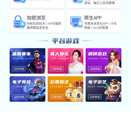
这种情况不仅体现在技术层面，更加深刻地影响到了
球员们的心理状态。当一名关键球员受伤时，队友可
能会感到不安和焦虑，从而影响到他们在场上的判断
力和决策能力。这种连锁反应最终使得整个团队在比
赛中的表现大打折扣。
2、恩佐在场上的关键角色
恩佐作为中场核心，其重要性不仅仅体现在个人能力
上，更在于他能够调动全队积极性。在进攻端，他是
传递球权、创造机会的重要一环，通过精准传球帮助
前锋完成进攻。而在防守端，他则利用自己的身体素
质和预判能力进行拦截，为后防线提供保障。
此外，恩佐具备丰富的大赛经验，他能够在关键时刻