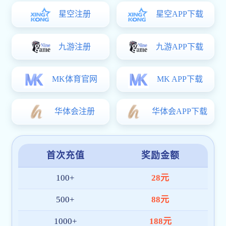
2026-05-25 13:23
66 次阅读
首页
/
体育热点
本文将围绕罗塞尼尔对球队表现与恩佐伤情影响的关
系进行深入探讨。首先，文章将从球队整体表现入
手，分析恩佐缺阵对战术安排和球员士气的直接影
响；其次，将讨论恩佐在场上的关键角色，以及他受
伤后如何影响球队的攻防平衡；接着，文章会探讨教
练罗塞尼尔如何调整战术以应对这一困难，并提出可
能的解决方案；最后，将总结恩佐的复出对于球队未
来表现的重要性。通过这四个方面的分析，我们可以
更全面地理解伤病对于球队整体运作所带来的深远影
响。