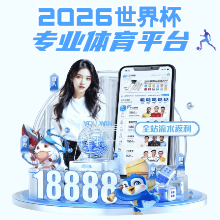
注册入口
全天更新 ·
非凡体育官方网
站
赛事实时同步
无论您身在何处，
非凡体育官方网站APP
为您带来
高速、高清、稳定的观赛体验。
下载客户端
网页端访问