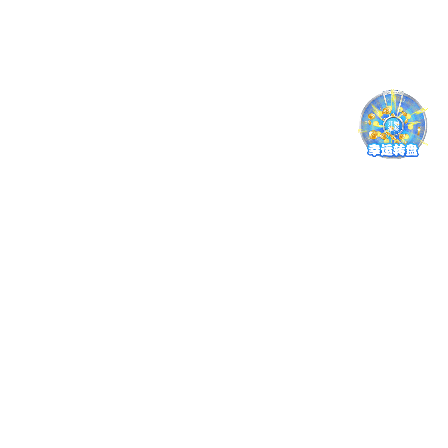
稳住军心，引领年轻球员保持冷静。这种领导力是任
何绩效系统中的重要组成部分。当他因伤不能参与比
赛时，不仅失去了一个高效执行战术的人选，也让团
队失去了一个精神领袖，这对于年轻且尚需历练的队
伍特别致命。
因此，在评估球队表现时，有必要关注到每位成员所
扮演的位置及其重要性。尤其是像恩佐这样的核心人
物，他们对于全局控制以及局势变化做出的反应，对
胜负结果有着至关重要的作用。
3、罗塞尼尔的战术调整
面对恩佐因伤缺阵带来的挑战，教练罗塞尼尔需要迅
速调整战术，以适应新形势。他必须考虑如何最大限
度地发挥现有球员优势，同时弥补不足之处。例如，